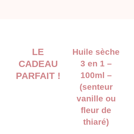
Aller
au
contenu
LE
Huile sèche
CADEAU
3 en 1 –
PARFAIT !
100ml –
(senteur
vanille ou
fleur de
thiaré)