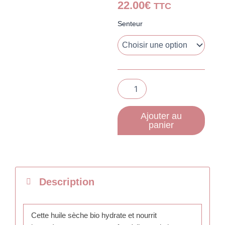
22.00
€
TTC
quantité
Senteur
de
Huile
sèche
3
en
1
-
100ml
-
Ajouter au
(senteur
panier
vanille
ou
fleur
de
thiaré)
Description
Cette huile sèche bio hydrate et nourrit