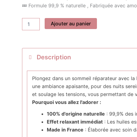
💤 Formule 99,9 % naturelle , Fabriquée avec amou
quantité
Ajouter au panier
de
Brume
de
Nuit
Zen
Description
Elixir
50ml
Plongez dans un sommeil réparateur avec la
une ambiance apaisante, pour des nuits sere
et soulage les tensions, vous permettant de
Pourquoi vous allez l'adorer :
100% d'origine naturelle
: 99,9% des in
Effet relaxant immédiat
: Les huiles es
Made in France
: Élaborée avec soin da