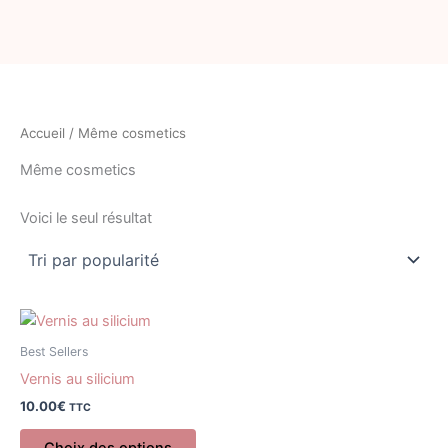
Aller
au
contenu
Accueil
/ Même cosmetics
Même cosmetics
Voici le seul résultat
Ce
produit
Best Sellers
a
Vernis au silicium
plusieurs
10.00
€
TTC
variations.
Les
Choix des options