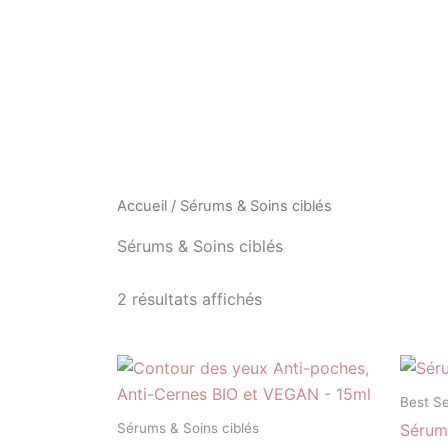
Trié
Aller
par
au
popularité
contenu
Accueil
/ Sérums & Soins ciblés
Sérums & Soins ciblés
2 résultats affichés
Best Se
Sérums & Soins ciblés
Sérum 